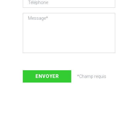
*Ce champ est requis.
*Téléphone non valide.
Téléphone
*Message trop court, 20 caractères minimum.
*Ce champ est requis.
Message*
ENVOYER
*Champ requis