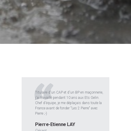
Titulaire d'un CAP et d'un BP en maçonnerie,
j'ai travaillé pendant 10 ans aux Ets Gelin.
Chef d'équipe, je me déplaçais dans toute la
France avant de fonder "Les 2 Pierre" avec
Pierre ;-)
Pierre-Etienne LAY
Gérant