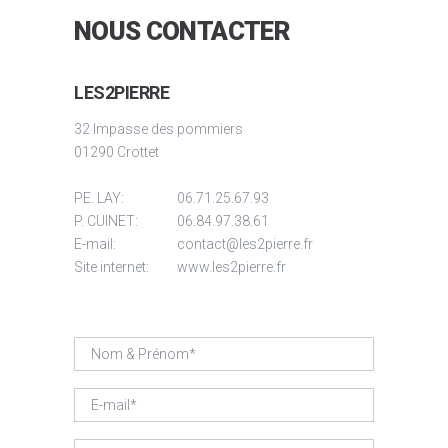
NOUS CONTACTER
LES2PIERRE
32 Impasse des pommiers
01290 Crottet
PE. LAY:
06.71.25.67.93
P. CUINET:
06.84.97.38.61
E-mail:
contact@les2pierre.fr
Site internet:
www.les2pierre.fr
*Ce champ est requis.
*Champ non valide.
Nom & Prénom*
*Ce champ est requis.
*Adresse mail non valide.
E-mail*